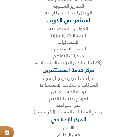
التقارير السنوية
الهيكل التنظيمي للهيئة
استثمر في الكويت
القوانين الاقتصادية
الضمانات والمزايا
الإحصائيات
الفرص الاستثمارية
مذكرات التفاهم
(KEZs) مناطق الكويت الاقتصادية
مركز خدمة المستثمرين
إجراءات الترخيص والرسوم
الشركات والمكاتب الاستشارية
بوابة المستثمرين
نموذج طلب التقديم
حجز المواعيد
برنامج العمليات المقابلة (الأوفست)
المركز الإعلامي
الأخبار
في الإعلام
حجز
08