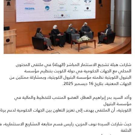
شاركت هيئة تشجيع الاستثمار المباشر (الهيئة) في ملتقى المحتوى
المحلي مع الجهات الحكومية في دولة الكويت بتنظيم مؤسسة
البترول
الكويتية نظمته مؤسسة البترول
الكويتية، وبمشاركة ممثلين عن
الجهات المعنية
،
بتاريخ
16
ديسمبر
2025.
وأكد
السيد
بدر
إبراهيم العطار
،
العضو
المنتدب
للتخطيط
والمالية في
مؤسسة البترول
الكويتية، أن
الملتقى
يهدف
إلى
تعزيز
التعاون
بين
الجهات
الحكومية
لدعم
برنا
حيث شاركت
السيدة
نوف
المزين
،
رئيس
قسم
متابعة
المشاريع
الاستثمارية
،
ف
الحلقة