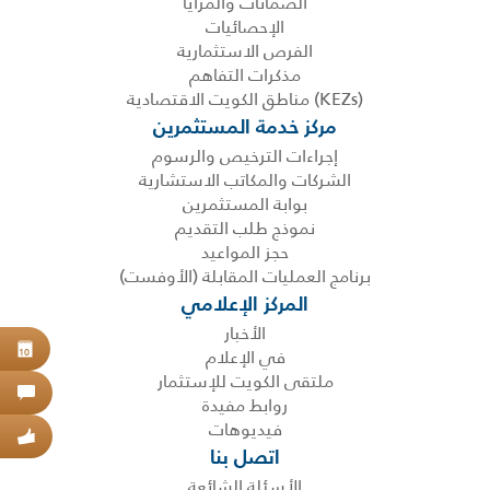
الضمانات والمزايا
الإحصائيات
الفرص الاستثمارية
مذكرات التفاهم
(KEZs) مناطق الكويت الاقتصادية
مركز خدمة المستثمرين
إجراءات الترخيص والرسوم
الشركات والمكاتب الاستشارية
بوابة المستثمرين
نموذج طلب التقديم
حجز المواعيد
برنامج العمليات المقابلة (الأوفست)
المركز الإعلامي
الأخبار
حجز
في الإعلام
10
ملتقى الكويت للإستثمار
اتص
روابط مفيدة
فيديوهات
عبر
اتصل بنا
الأسئلة الشائعة