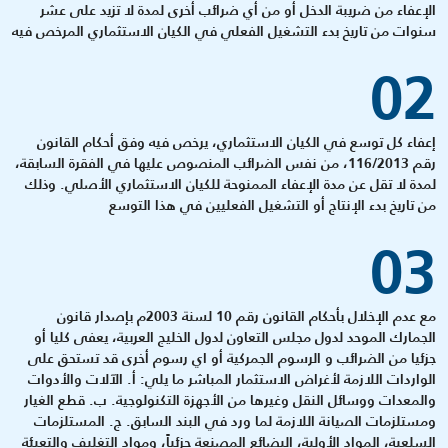
الإعفاء من ضريبة الدخل أو من أي ضرائب أخرى لمدة لا تزيد على عشر
سنوات من تاريخ بدء التشغيل الفعلي في الكيان الاستثماري المرخص فيه
02
إعفاء كل توسع في الكيان الاستثماري، يرخص فيه وفق أحكام القانون
رقم 116/2013، من نفس الضرائب المنصوص عليها في الفقرة السابقة،
لمدة لا تقل عن مدة الإعفاء الممنوحة للكيان الاستثماري الأصلي. وذلك
من تاريخ بدء الإنتاج أو التشغيل الفعليين في هذا التوسع
03
مع عدم الإخلال بأحكام القانون رقم 10 لسنة 2003م بإصدار قانون
الجمارك الموحد لدول مجلس التعاون لدول الخليج العربية، يعفى كليا أو
جزئيا من الضرائب و الرسوم الجمركية أو اي رسوم أخرى قد تستحق على
الواردات اللازمة لأغراض الاستثمار المباشر ما يلي: أ. الآلات والأدوات
والمعدات ووسائل النقل وغيرها من الأجهزة التكنولوجية. ب. قطع الغيار
ومستلزمات الصيانة اللازمة لما ورد في البند السابق. ج. المستلزمات
السلعية، المواد الأولية، البضائع المصنعة جزئياً، ومواد التغليف والتعبئة