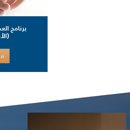
برنامج الع
(ال
زر