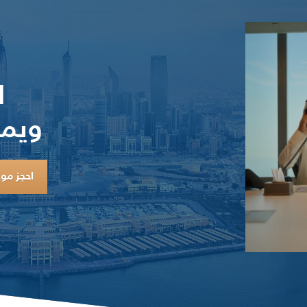
ا
ويمك
احجز موع