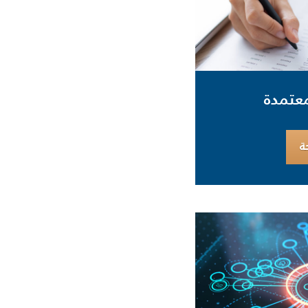
معتمدة
ة