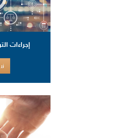
إجراءات ال
زر