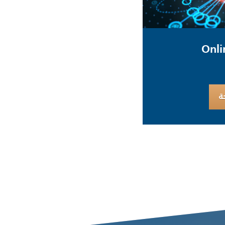
Onli
ة