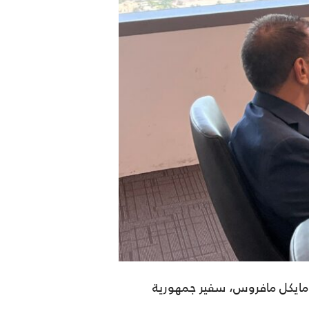
مايكل مافروس
،
سفير جمهورية