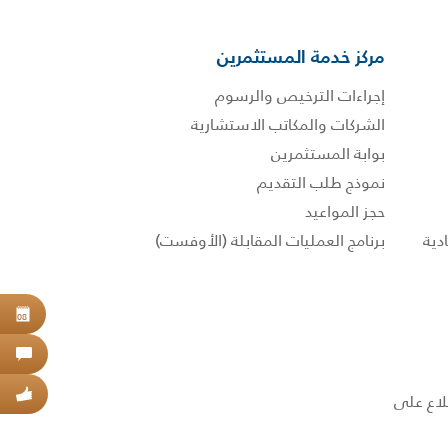
مركز خدمة المستثمرين
إجراءات الترخيص والرسوم
الشركات والمكاتب الاستشارية
بوابة المستثمرين
نموذج طلب التقديم
حجز المواعيد
برنامج العمليات المقابلة (الأوفست)
حجز
08
اتص
عبر
 الاطلاع على