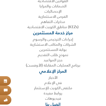
القوانين الاقتصادية
الضمانات والمزايا
الإحصائيات
الفرص الاستثمارية
مذكرات التفاهم
(KEZs) مناطق الكويت الاقتصادية
مركز خدمة المستثمرين
إجراءات الترخيص والرسوم
الشركات والمكاتب الاستشارية
بوابة المستثمرين
نموذج طلب التقديم
حجز المواعيد
برنامج العمليات المقابلة (الأوفست)
المركز الإعلامي
الأخبار
حجز
في الإعلام
08
ملتقى الكويت للإستثمار
اتص
روابط مفيدة
فيديوهات
عبر
اتصل بنا