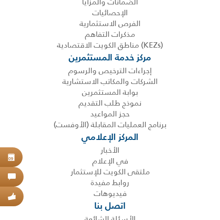
الضمانات والمزايا
الإحصائيات
الفرص الاستثمارية
مذكرات التفاهم
(KEZs) مناطق الكويت الاقتصادية
مركز خدمة المستثمرين
إجراءات الترخيص والرسوم
الشركات والمكاتب الاستشارية
بوابة المستثمرين
نموذج طلب التقديم
حجز المواعيد
برنامج العمليات المقابلة (الأوفست)
المركز الإعلامي
الأخبار
حجز
في الإعلام
09
ملتقى الكويت للإستثمار
اتص
روابط مفيدة
فيديوهات
عبر
اتصل بنا
الأسئلة الشائعة