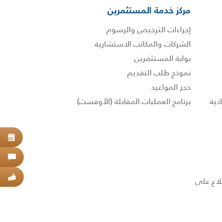
مركز خدمة المستثمرين
إجراءات الترخيص والرسوم
الشركات والمكاتب الاستشارية
بوابة المستثمرين
نموذج طلب التقديم
حجز المواعيد
برنامج العمليات المقابلة (الأوفست)
حجز
08
اتص
عبر
 الاطلاع على