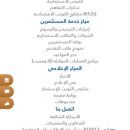
الفرص الاستثمارية
مذكرات التفاهم
(KEZs) مناطق الكويت الاقتصادية
مركز خدمة المستثمرين
إجراءات الترخيص والرسوم
الشركات والمكاتب الاستشارية
بوابة المستثمرين
نموذج طلب التقديم
حجز المواعيد
برنامج العمليات المقابلة (الأوفست)
المركز الإعلامي
الأخبار
حجز
في الإعلام
08
ملتقى الكويت للإستثمار
اتص
روابط مفيدة
فيديوهات
عبر
اتصل بنا
الأسئلة الشائعة
الشكاوي والمقترحات
قانون 2020/12 بشأن حق الاطلاع على المعلومات