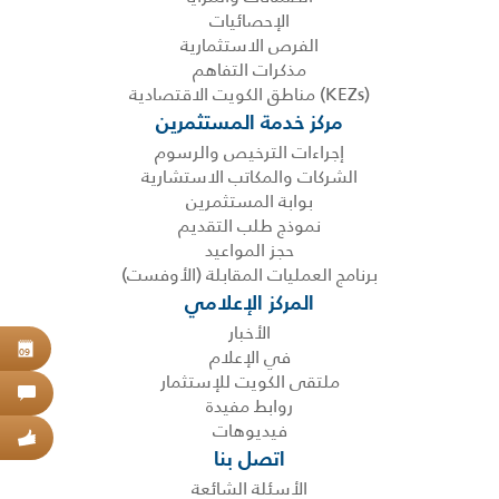
الإحصائيات
الفرص الاستثمارية
مذكرات التفاهم
(KEZs) مناطق الكويت الاقتصادية
مركز خدمة المستثمرين
إجراءات الترخيص والرسوم
الشركات والمكاتب الاستشارية
بوابة المستثمرين
نموذج طلب التقديم
حجز المواعيد
برنامج العمليات المقابلة (الأوفست)
المركز الإعلامي
الأخبار
حجز
في الإعلام
09
ملتقى الكويت للإستثمار
اتص
روابط مفيدة
فيديوهات
عبر
اتصل بنا
الأسئلة الشائعة