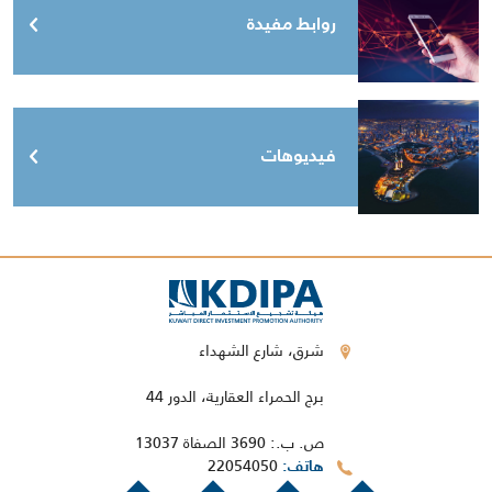
روابط مفيدة
فيديوهات
شرق، شارع الشهداء
برج الحمراء العقارية، الدور 44
ص. ب.: 3690 الصفاة 13037
22054050
هاتف