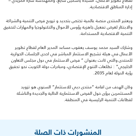
لقطاع تطوير الأعمال، السيدة ياسمين شايع، والمهندسة سارة المزيدي –
إدارة المناطق الاقتصادية.
ويعتبر المنتدى منصة عالمية تختص بتحديد و ترويج فرص التنمية والشراكة
والابتكار لغرض تفعيل جاهزية رؤوس الأموال والتكنولوجيا والمهارات لتحقيق
التنمية الاقتصادية المستدامة.
وشارك السيد محمد يوسف يعقوب مساعد المدير العام لقطاع تطوير
الأعمال في هيئة تشجيع الاستثمار المباشر في احدى الجلسات الحوارية
للمنتدى والتي كانت بعنوان ” فرص الاستثمار في دول مجلس التعاون
الخليجي” : تطلعات التنوع الإقتصادي، ومبادرات دولة الكويت نحو تحقيق
رؤية الدولة لعام 2035.
وكان الهدف من اقامة “منتدى دبي للاستثمار” السنوي هو تزويد
المستثمرين برؤى حول الفرص الاستثمارية الحالية والجديدة والناشئة
لقطاعات التنمية الرئيسية في المنطقة.
المنشورات ذات الصلة