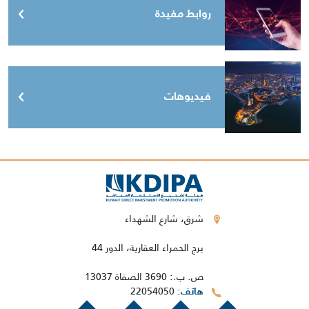
روابط مفيدة
فيديوهات
شرق، شارع الشهداء
برج الحمراء العقارية، الدور 44
ص. ب.: 3690 الصفاة 13037
22054050
هاتف