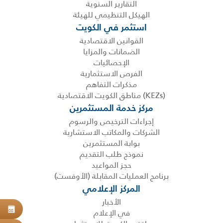
التقارير السنوية
الهيكل التنظيمي للهيئة
استثمر في الكويت
القوانين الاقتصادية
الضمانات والمزايا
الإحصائيات
الفرص الاستثمارية
مذكرات التفاهم
(KEZs) مناطق الكويت الاقتصادية
مركز خدمة المستثمرين
إجراءات الترخيص والرسوم
الشركات والمكاتب الاستشارية
بوابة المستثمرين
نموذج طلب التقديم
حجز المواعيد
برنامج العمليات المقابلة (الأوفست)
المركز الإعلامي
الأخبار
حجز
في الإعلام
08