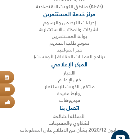
(KEZs) مناطق الكويت الاقتصادية
مركز خدمة المستثمرين
إجراءات الترخيص والرسوم
الشركات والمكاتب الاستشارية
بوابة المستثمرين
نموذج طلب التقديم
حجز المواعيد
برنامج العمليات المقابلة (الأوفست)
المركز الإعلامي
الأخبار
حجز
في الإعلام
07
ملتقى الكويت للإستثمار
اتص
روابط مفيدة
فيديوهات
عبر
اتصل بنا
الأسئلة الشائعة
الشكاوي والمقترحات
قانون 2020/12 بشأن حق الاطلاع على المعلومات