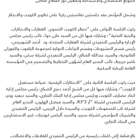
التنويع الاقتصادي والاستدامة وتفعيل دور القطاع الخاص
.
وشمل
المؤتمر
عقد
جلستين
نقاشيتين
ركزتا
على
تطوير
الكويت
والابتكار.
ركزت الجلسة الأولى على “منظر الكويت التنموي: العقارات والابتكارات
والبنية التحتية”؛ وش
ارك فيها كل من السيد
مازن حوا، نائب رئيس مجلس
الإدارة والرئيس التنفيذي لشركة العقارات المتحدة، ود. أحمد الشوربجي
،
رئيس قسم المشروعات وقسم النزاعات الدولية لمجموعة الياقوت والفوزان
القانونية، والسيد عبدالله الصالح، الرئيس التنفيذي لشركة سكن، والسيد
ناصر خريبط، نائب المدير العام لشؤون التخطيط والتصميم في المؤسسة
العامة للرعاية السكنية.
حيث ركزت الجلسة الثانية على “الابتكارات الرقمية: صياغة مستقبل
الكويت”؛ وش
ارك فيها كل من
الشيخ أحمد دعيج الصباح، رئيس مجلس إدارة
اتحاد مصارف الكويت ورئيس مجلس إدارة البنك التجاري، والسيد ديفيد روتر،
الرئيس التنفيذي لشركة “آر
3″R3
، والسيد فيصل الهارون، المدير العام
لشركة تاب للمدفوعات الكويت، والسيدة دلال الريس، الرئيس التنفيذي
والشريك المؤسس
لشركة سبير، والسيد أليكس كرونيك، كبير الاستشاريين
في البنك التجاري.
بالإضافة إلى كلمات رئيسية من الرئيس التنفيذي للعلاقات والاتصالات