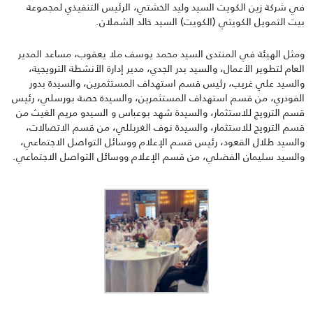
في شركة زين الكويت السيد وليد الخشتي
،
الرئيس التنفيذي لمجموعة
بيت التمويل الكويتي (الكويت)
السيد خالد الشملان.
ومثل
الهيئة
في
المنتدى
السيد
محمد
يوسف
ملا
يعقوب،
مساعد
المدير
العام
لتطوير
الأعمال
،
والسيد بدر الجدي، مدير إدارة الأنشطة الترويجية،
والسيد علي غريب، رئيس قسم استهداف المستثمرين،
والسيدة
بدور
الفودري
،
من
قسم استهداف المستثمرين،
والسيدة حصة بورسلي
،
رئيس
قسم الترويج للاستثمار
،
والسيدة
شهد
بوعباس و السيدو
مريم
الغيث
من
قسم
الترويج للاستثمار، والسيدة نوف الغربللي، من قسم الاتصالات،
والسيد طلال القعود، رئيس قسم الإعلام ووسائل التواصل الاجتماعي،
والسيد سليمان الفضلي، من قسم الإعلام ووسائل التواصل الاجتماعي.