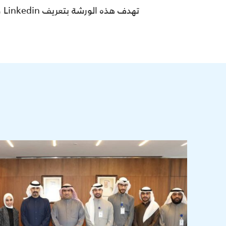
تهدف هذه الورشة بتعريف Linkedin ومميزاته لموظفين الهيئة.