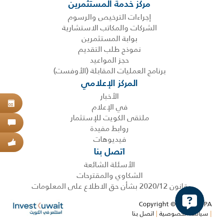
مركز خدمة المستثمرين
إجراءات الترخيص والرسوم
الشركات والمكاتب الاستشارية
بوابة المستثمرين
نموذج طلب التقديم
حجز المواعيد
برنامج العمليات المقابلة (الأوفست)
المركز الإعلامي
الأخبار
حجز
في الإعلام
08
ملتقى الكويت للإستثمار
اتص
روابط مفيدة
فيديوهات
عبر
اتصل بنا
الأسئلة الشائعة
الشكاوي والمقترحات
قانون 2020/12 بشأن حق الاطلاع على المعلومات
Copyright © 2026 KDIPA
|
سياسة الخصوصية
|
اتصل بنا