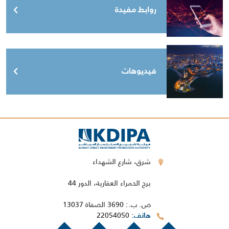
روابط مفيدة
فيديوهات
شرق، شارع الشهداء
برج الحمراء العقارية، الدور 44
ص. ب.: 3690 الصفاة 13037
22054050
هاتف