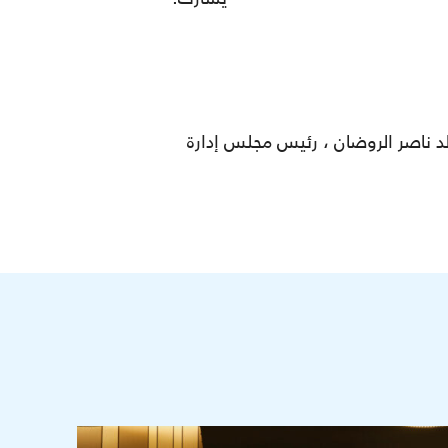
 يوم10 اكتوبر2018 ، برئاسة معالي السيد خالد ناصر الروضان ، رئيس مجلس إدارة