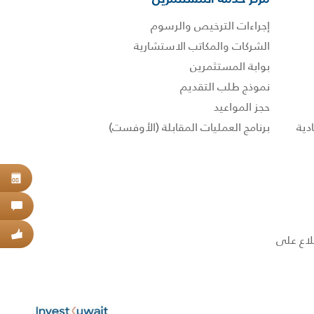
إجراءات الترخيص والرسوم
الشركات والمكاتب الاستشارية
بوابة المستثمرين
نموذج طلب التقديم
حجز المواعيد
برنامج العمليات المقابلة (الأوفست)
حجز
08
اتص
عبر
 الاطلاع على