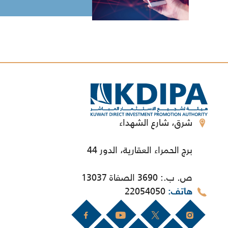
شرق، شارع الشهداء
برج الحمراء العقارية، الدور 44
ص. ب.: 3690 الصفاة 13037
22054050
هاتف