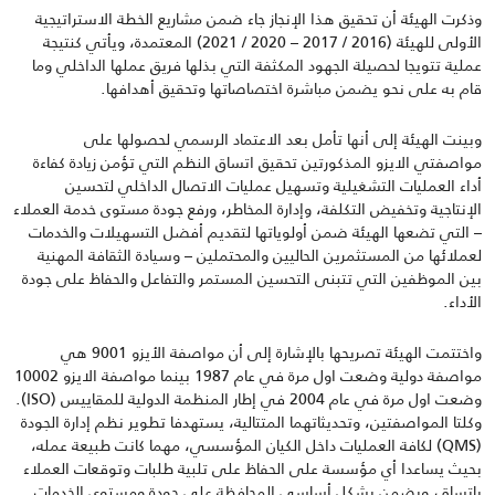
وذكرت الهيئة أن تحقيق هذا الإنجاز جاء ضمن مشاريع الخطة الاستراتيجية
الأولى للهيئة (2016 / 2017 – 2020 / 2021) المعتمدة، ويأتي كنتيجة
عملية تتويجا لحصيلة الجهود المكثفة التي بذلها فريق عملها الداخلي وما
قام به على نحو يضمن مباشرة اختصاصاتها وتحقيق أهدافها.
وبينت الهيئة إلى أنها تأمل بعد الاعتماد الرسمي لحصولها على
مواصفتي الايزو المذكورتين تحقيق اتساق النظم التي تؤمن زيادة كفاءة
أداء العمليات التشغيلية وتسهيل عمليات الاتصال الداخلي لتحسين
الإنتاجية وتخفيض التكلفة، وإدارة المخاطر، ورفع جودة مستوى خدمة العملاء
– التي تضعها الهيئة ضمن أولوياتها لتقديم أفضل التسهيلات والخدمات
لعملائها من المستثمرين الحاليين والمحتملين – وسيادة الثقافة المهنية
بين الموظفين التي تتبنى التحسين المستمر والتفاعل والحفاظ على جودة
الأداء.
واختتمت الهيئة تصريحها بالإشارة إلى أن مواصفة الأيزو 9001 هي
مواصفة دولية وضعت اول مرة في عام 1987 بينما مواصفة الايزو 10002
وضعت اول مرة في عام 2004 في إطار المنظمة الدولية للمقاييس (ISO).
وكلتا المواصفتين، وتحديثاتهما المتتالية، يستهدفا تطوير نظم إدارة الجودة
(QMS) لكافة العمليات داخل الكيان المؤسسي، مهما كانت طبيعة عمله،
بحيث يساعدا أي مؤسسة على الحفاظ على تلبية طلبات وتوقعات العملاء
باتساق، ويضمن بشكل أساسي المحافظة على جودة ومستوى الخدمات