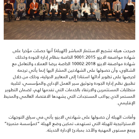
صرحت هيئة تشجيع الاستثمار المباشر (الهيئة) أنها حصلت مؤخرا على
شهادة مواصفة الايزو 9001:2015 الخاصة بنظام إدارة الجودة وكذلك
شهادة مواصفة الايزو 10002:2018 الخاصة برضا العملاء والتعامل مع
الشكاوي، وأن حصولها على الشهادتين المشار اليها إنما يأتي ترجمة
لحرصها على تطوير أدائها استنادا إلى المعايير الدولية، وذلك من خلال
تطبيق نظم إدارة الجودة وتوثيق سير العمل الإداري والمؤسسي، لتلبية
متطلبات المستثمرين والارتقاء بالخدمات التي تقدمها لهم، لضمان التطوير
المستمر الذي يواكب المستجدات التي يشهدها الاقتصاد العالمي والمحيط
الإقليمي.
وأفادت الهيئة أن حصولها على شهادتي الايزو يأتي في سياق التوجهات
الاستراتيجية للهيئة التي تستهدف تمكين وضع الهيئة “كمؤسسة متميزة”
ورفع مستوى المهنية والأخذ بمبادئ الإدارة الحديثة.