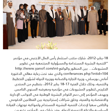
18-يناير-2012، شارك مكتب استثمار رأس المال الأجنبي في مؤتمر
“التنمية البشرية المستدامة والمسؤولية المجتمعية في تطوير
المشروعات… بين المنظور والواقعhttp://www.yanof.com/int-
conferances.php?intid=104 والذي عقد تحت رعاية معالي الدكتورة
أماني بورسلي، وزيرة التجارة والصناعة ووزيرة الدولة لشؤون التخطيط
والتنمية، وذلك خلال الفترة 17-18 يناير 2012، بتنظيم من المنتدى
الخليجي لتطوير المشروعات في مؤتمره ومعرضه السنوي الخامس.
ويهدف المؤتمر إلى دعم الكوادر البشرية الوطنية فى الجوانب الإدارية
والاقتصادية والفنية، وخلق شراكات إستراتيجية بين القطاعين الحكومي
والخاص سعيا لإحداث التنمية البشرية المستدام ولمواكبة توجهات القيادة
السياسية والخطة التنموية للدولة. وقد شارك في المؤتمر نخبه من