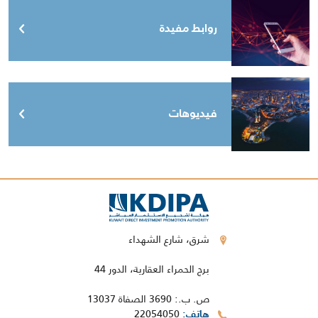
روابط مفيدة
فيديوهات
شرق، شارع الشهداء
برج الحمراء العقارية، الدور 44
ص. ب.: 3690 الصفاة 13037
22054050
هاتف