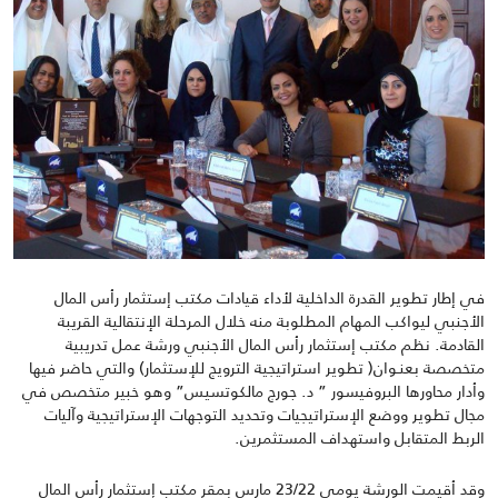
في إطار تطوير القدرة الداخلية لأداء قيادات مكتب إستثمار رأس المال
الأجنبي ليواكب المهام المطلوبة منه خلال المرحلة الإنتقالية القريبة
القادمة. نظم مكتب إستثمار رأس المال الأجنبي ورشة عمل تدريبية
متخصصة بعنـوان( تطوير استراتيجية الترويج للإستثمار) والتي حاضر فيها
وأدار محاورها البروفيسور ” د. جورج مالكوتسيس” وهو خبير متخصص في
مجال تطوير ووضع الإستراتيجيات وتحديد التوجهات الإستراتيجية وآليات
الربط المتقابل واستهداف المستثمرين.
وقد أقيمت الورشة يومي 23/22 مارس بمقر مكتب إستثمار رأس المال