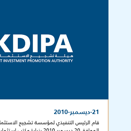
21-ديسمبر-2010
قام الرئيس التنفيذي لمؤسسة تشجيع الاستثمار 
الموافق 20 ديسمبر 2010 بزيارة مكتب استثمار رأس المال الأجنبي […]