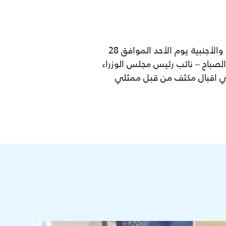
شارك مكتب استثمار راس المال الأجنبي بجناح في معرض الكويت الاقتصادي الأول للسفارات العربية والأجنبية يوم الأحد الموافق 28
لم الصباح – نائب رئيس مجلس الوزراء
جنبي اقبال مكثف من قبل ممثلي