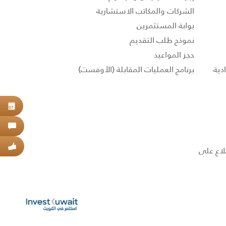
الشركات والمكاتب الاستشارية
بوابة المستثمرين
نموذج طلب التقديم
حجز المواعيد
برنامج العمليات المقابلة (الأوفست)
حجز
07
اتص
عبر
 الاطلاع على