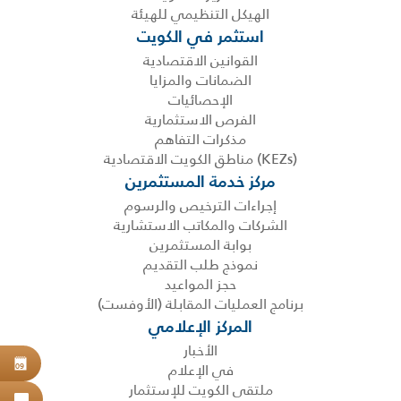
الهيكل التنظيمي للهيئة
استثمر في الكويت
القوانين الاقتصادية
الضمانات والمزايا
الإحصائيات
الفرص الاستثمارية
مذكرات التفاهم
(KEZs) مناطق الكويت الاقتصادية
مركز خدمة المستثمرين
إجراءات الترخيص والرسوم
الشركات والمكاتب الاستشارية
بوابة المستثمرين
نموذج طلب التقديم
حجز المواعيد
برنامج العمليات المقابلة (الأوفست)
المركز الإعلامي
الأخبار
حجز
في الإعلام
09
ملتقى الكويت للإستثمار
اتص