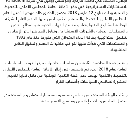
كابلان، الأستاذ في جامعة هارفارد ومؤسس وزميل في شركة Palladium
للاستشارات الاستراتيجية في مقر الأمانة العامة للمجلس الأعلى للتخطيط
والتنمية وذلك بتاريخ 12 مارس 2018 بحضور الدكتور خالد مهدى الأمين العام
للمجلس الأعلى للتخطيط والتنمية والدكتور انس ميرزا المدير العام للشركة
الوطنية لمشاريع التكنولوجيا، وعدد من الجهات الحكومية والقطاع الخاص
والمنظمات الدولية والشركات الاستشارية. وتناول المحاضر الأثر الإيجابي
لتطبيق استراتيجية بطاقة الأداء المتوازن التي طورها منذ عام 1992
والمستجدات التي طرأت عليها لتواكب متغيرات العصر وتحقيق النتائج
المنشودة.
وتعتبر هذه المحاضرة الثانية من سلسلة محاضرات مركز الكويت للسياسات
العامة لعام 2018 الذي تم تأسيسه في إطار الأمانة العامة للمجلس الأعلى
للتخطيط والتنمية بهدف دعم خطة التنمية الوطنية من خلال تعزيز تقديم
المشورة لصانعي السياسات وأصحاب القرار.
ومثلت الهيئة السيدة منى سليم بسيسو، مستشار اقتصادي، والسيدة فجر
فيصل المليفي، باحث إعلامي ومنسق الاستراتيجية.