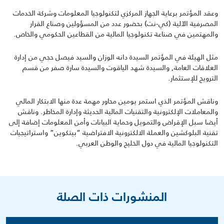
وعقد المؤتمر برعاية الجهاز المركزي لتكنولوجيا المعلومات وشركة الخدمات
المصرفية الآلية (كي-نت) بحضور عدد من المسؤولين وصناع القرار
والمهتمين في صناعة تكنولوجيا المالية من القطاعين الحكومي والخاص.
مثل الهيئة في المؤتمر السيدة دانه الوزان والسيد فيصل حجي من إدارة
العلاقات العامة, والسيدة شهد الياقوت والسيدة سارة صفر من قسم
الترويج للإستثمار.
وناقش المؤتمر الذي استمر يومين محاور مهمة عدة منها الابتكار المالي
والمعاملات الإلكترونية والتقنيات المالية الحديثة وإدارة المخاطر. وناقش
أيضا سبل الإقراض والتمويل وحماية البيانات وأمن المعلومات إضافة إلى
تقنية البلوكشين والعملة الالكترونية الافتراضية “بيتكوين” واستراتيجيات
التكنولوجيا المالية في دول الخليج والوطن العربي.
المنشورات ذات الصلة