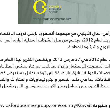
ب إستثمار رأس المال الأجنبي مع مجموعة أكسفورد بزنس غروب الإقتص
الخامسة على التوالي لنشر التقرير: الكويت لعام 2012، وبدعم من قبل الشركات ا
ويح وشركاؤه للمحاماة.
وأطلقت المجموعة رسمياً تقرير الكويت لعام 2012 في 27 ما
عات المفتوحة للإستثمار وإجراء مقابلات مع كبار ممثلي القطاعا
ات الدولية البارزة، بالإضافة إلى توفير تحليل يستعرض خطط
ات، بما في ذلك التعمير والبتروكيماويات والعقارات والتعليم
ليط الضوء على عوامل تميز الكويت ومقوماتها التي تشمل ال
http://www.oxfordbu