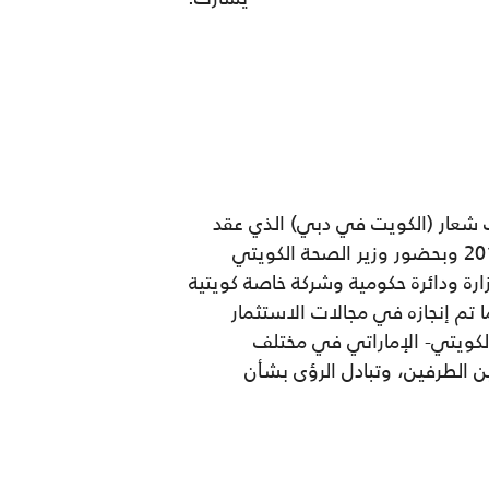
 شعار (الكويت في دبي) الذي عقد
تحت رعاية الشيخ حمدان بن راشد ال مكتوم نائب حاكم دبي ووزير المالية خلال الفترة 4 – 6 نوفمبر، 2013 وبحضور وزير الصحة الكويتي
مد العبدالله الصباح وممثل من السفارة الكويتية في دبي. وقد شارك ممثلون عن نحو 50 وزارة ودائرة حكومية وشركة خاصة كويتية
 تم إنجازه في مجالات الاستثمار
الكويتي- الإماراتي في مختلف
ين الطرفين، وتبادل الرؤى بشأن