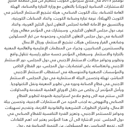
نوفمبر 2015 في فندق شيراتون الكويت بتنظيم من قبل منظمة الخليج
للاستشارات الصناعية (جويك) بالتعاون مع وزارة التجارة والصناعة، الهيئة
العامة للصناعة، بنك الكويت الصناعي، هيئة تشجيع الاستثمار المباشر في
الكويت (الهيئة)، غرفة ‏تجارة وصناعة الكويت، واتحاد الصناعات الكويتية،
وبالتنسيق مع الأمانة العامة لمجلس التعاون لدول الخليج العربية، ‏واتحاد
غرف دول مجلس التعاون الخليجي. وسيشارك في المؤتمر معالي وزراء
الصناعة في دول مجلس التعاون الخليجي، ومجموعة من كبار المسئولين
وصانعي القرار وممثلي هيئات تشجيع الاستثمار، ورجال الأعمال
والمستثمرين الصناعيين، وخبراء من المنظمات الإقليمية والعالمية المعنية
بالتجارة والاستثمار. وسيغطي المؤتمر خمسة محاور رئيسية تتناول واقع
وتطوير وحوافز مجالات الاستثمار الأجنبي في دول المجلس، دور الاستثمار
الأجنبي وانعكاساته على اقتصاديات دول المجلس، دور القطاع الخاص
والمؤسسات الصغيرة والمتوسطة في استقطاب الاستثمار الأجنبي
المباشر، تهيئة وتحسين البيئة الاستثمارية في دول المجلس، الاستثمار
الأجنبي في قطاع الصناعة ودوره في تطوير المعرفة ونقل التكنولوجيا.
ويأمل المؤتمر أن يخلص من خلال الاوراق العلمية المقدمة والمداولات
التي ستتم فيه الى وضع ملامح استراتيجية طموحة لتطوير القطاع
الصناعي والنهوض به لجذب المزيد من الاستثمارات الاجنبية، وتحسين بيئة
الأعمال، واقتراح التطورات التشريعية والقانونية اللازمة، وتقديم تسهيلات
وحوافز للمستثمر الأجنبي، وتعزيز القدرة التنافسية للقطاع الصناعي في
دول المجلس. تجدر الاشارة الى أن هذا المؤتمر يعتبر احد اهم اللقاءات
التي تجمع الصناعيين مع المسؤولين عن التنمية الصناعية في دول