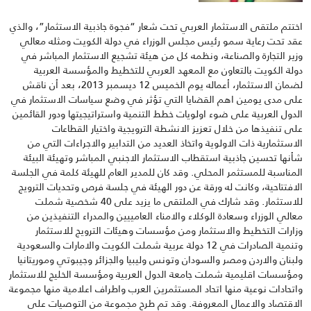
اختتم ملتقى الاستثمار العربي تحت شعار “فجوة جاذبية الاستثمار”، والذي
عقد تحت رعاية سمو رئيس مجلس الوزراء في دولة الكويت ومثله معالي
وزير التجارة والصناعة، ونظمه كل من هيئة تشجيع الاستثمار المباشر في
دولة الكويت بالتعاون مع المعهد العربي للتخطيط والمؤسسة العربية
لضمان الاستثمار، أعماله يوم الخميس 12 ديسمبر 2013، بعد أن ناقش
على مدى يومين اهم القضايا التي تؤثر في وضع سياسات الاستثمار في
الدول العربية على ضوء اولويات خطط التنمية واستراتيجيتها ودور القائمين
على تنفيذها من خلال تعزيز الانشطة الترويجية واختيار القطاعات
الاستثمارية ذات الاولوية واتخاذ العديد من التدابير والاجراءات التي من
شأنها تحسين جاذبية استقطاب الاستثمار الاجنبي المباشر وتهيئة البيئة
المناسبة للمستثمر المحلي. وقد كان للمدير العام للهيئة كلمة في الجلسة
الافتتاحية، وكانت له ورقة عن دور الهيئة في جلسة فرص وتحديات الترويج
للاستثمار. وقد شارك في الملتقى ما يزيد على 40 شخصية شملت
معالي الوزراء وسعادة الوكلاء والامناء العامييين والمدراء التنفيذين من
وزارات التخطيط والاستثمار ومن مؤسسات وهيئات الترويج للاستثمار
وتنمية الصادرات في 12 دولة عربية شملت الكويت والامارات والسعودية
ولبنان والاردن ومصر والسودان وتونس وليبيا والجزائر وجيبوتي وموريتانيا
ومؤسسات اقليمية شملت جامعة الدول العربية ومؤسسة الخليج للاستثمار
واتحادات نوعية منها اتحاد المستثمرين العرب واطراف اعلامية منها مجموعة
الاقتصاد والاعمال المعروفة. وقد تم طرح مجموعة من التوصيات على