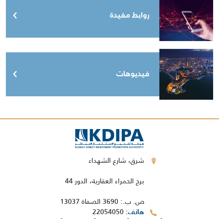
روابط مفيدة
فيديوهات
شرق، شارع الشهداء
برج الحمراء العقارية، الدور 44
ص. ب.: 3690 الصفاة 13037
22054050
هاتف