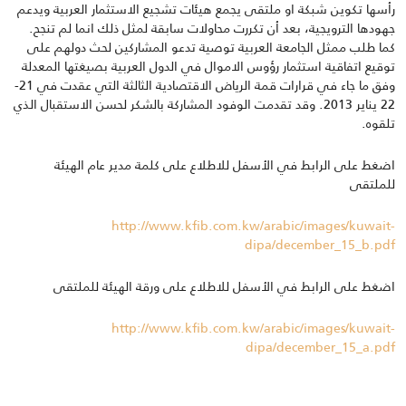
رأسها تكوين شبكة او ملتقى يجمع هيئات تشجيع الاستثمار العربية ويدعم
جهودها الترويجية، بعد أن تكررت محاولات سابقة لمثل ذلك انما لم تنجح.
كما طلب ممثل الجامعة العربية توصية تدعو المشاركين لحث دولهم على
توقيع اتفاقية استثمار رؤوس الاموال في الدول العربية بصيغتها المعدلة
وفق ما جاء في قرارات قمة الرياض الاقتصادية الثالثة التي عقدت في 21-
22 يناير 2013. وقد تقدمت الوفود المشاركة بالشكر لحسن الاستقبال الذي
تلقوه.
اضغط على الرابط في الأسفل للاطلاع على كلمة مدير عام الهيئة
للملتقى
http://www.kfib.com.kw/arabic/images/kuwait-
dipa/december_15_b.pdf
اضغط على الرابط في الأسفل للاطلاع على ورقة الهيئة للملتقى
http://www.kfib.com.kw/arabic/images/kuwait-
dipa/december_15_a.pdf