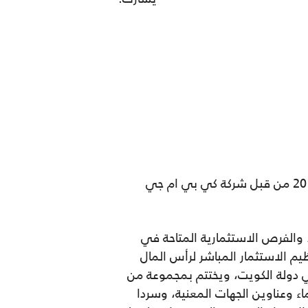
صدرت دراسة “الاستثمار في الكويت: دليل الفرص الاستثمارية في دولة الكويت” بتاريخ 29 يوليو 2013 من قبل شركة كي بي ام جي
 والفرص الاستثمارية المتاحة في
مة المستثمرين بموجب قانون رقم 8 لسنة 2001 في شأن تنظيم الاستثمار المباشر لرأس المال
في دولة الكويت، ويختتم بمجموعة من
ء وعناوين الجهات المعنية، وسردا