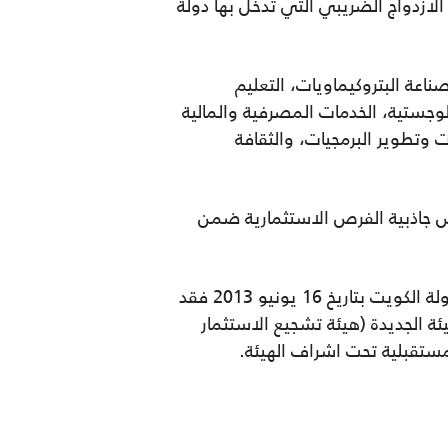
لازدواج الضريبي التي تدخل بها دولة
ناعة البتروكيماويات، التعليم
للوجستية، الخدمات المصرفية والمالية
ت وتطوير البرمجيات، والثقافة
يس جاذبية الفرص الاستثمارية ضمن
وتجدر الاشارة الى انه منذ تم اقرار قانون رقم 116 لسنة 2013 بشأن تشجيع الاستثمار المباشر في دولة الكويت بتاريخ 16 يونيو 2013 فقد
الى الهيئة الجديدة (هيئة تشجيع الاستثمار
ستقبلية تحت اشراف الهيئة.