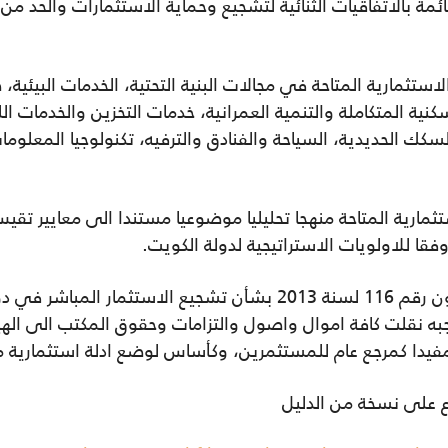
 بالاتفاقيات الثنائية لتشجيع وحماية الاستثمارات والحد من ا
ثمارية المتاحة في مجالات البنية التحتية، الخدمات البيئية، ص
سكنية المتكاملة والتنمية العمرانية، خدمات التخزين والخدمات ا
لسكك الحديدية، السياحة والفنادق والترفيه، تكنولوجيا المعلوما
ثمارية المتاحة منهجا تحليليا موضوعيا مستندا الى معايير تق
وفقا للاولويات الاستراتيجية لدولة الكويت.
انون رقم 8 لسنة 2001 وبموجبه نقلت كافة اموال واصول والتزامات وحقوق المكتب 
مفيدا كمرجع عام للمستثمرين، وكأساس لوضع ادلة استثمارية م
 على نسخة من الدليل