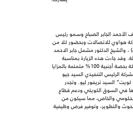
ف الأحمد الجابر الصباح وسمو رئيس
 بيان وفدا رفيع المستوى من شركة هواوي للاتصالات وبحضور كلا من
 ، والشيخ الدكتور مشعل جابر الاحمد
ة. وقد جاءت هذه الزيارة بمناسبة
حصول شركة هوواي العالمية على ترخيص استثماري لتأسيس شركة “هواوي تكنولوجيز- كويت” مملوكة بحصة أجنبية 100% متمتعة بالمزايا
شر رقم 116 لسنة 2013. وكان على رأس وفد الشركة الرئيس التنفيذي السيد جيو
كويت” السيد تريفور ليو. وتجدر
دها في السوق الكويتي ودعم قطاع
ن الحكومي والخاص، مما سيكون من
بحوث والتطوير، وتوفير فرص وظيفية