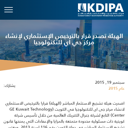
الهيئة تصدر قرار بالترخيص الإستثماري لإنشاء
مركز جي اي للتكنولوجيا
سبتمبر 19, 2015
يشارك:
عام 2015
اصدرت هيئة تشجيع الاستثمار المباشر (الهيئة) قرارا بالترخيص الاستثماري
لانشاء مركز جى اى للتكنولوجيا في الكويت (GE Kuwait Technology
Center) التابع لشركة جنرال الكتريك العالمية من خلال تأسيس شركة
كويتية ذات مسئولية محدودة متمتعة بالمزايا والإعفاءات التي يمنحها قانون
تشجيع الاستثمار المباشر في دولة الكويت رقم 116 لسنة 2013. ويعتبر