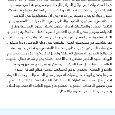
هذا المركز واحدا من اوائل المراكز عالية التقنية من نوعه التي تؤسسها
الشركة خارج الولايات المتحدة الامريكية، وبحجم استثمار متوقع قيمته 25
مليون دينار كويتي. وسيمارس مركز (جي اي للتكنولوجيا في الكويت)
نشاطه في دعم جهود البحوث والتطوير في قطاع توليد الطاقة، وتوفير
انظمة المحاكاة والمختبرات لاجراء التجارب وايجاد الحلول المناسبة وطرق
الصيانة، وتوفير فرص للتدريب العملي لتنمية الكفاءات الوطنية ومهاراتها
التطبيقية، وتحفيز العمل على تطوير حلول لمنتجات وادوات موجهه للتصدير
بما يتناسب مع خصوصية البيئة الطبيعية في دولة الكويت، وبما سيكون
من شأنه النهوض بجهود تطوير قطاع الطاقة في دولة الكويت وتنمية
صادراتها الموجهه لاسواق المنطقة وتعزيز تنافسيتها. وقد رحب مدير عام
الهيئة الشيخ الدكتور مشعل جابر الأحمد الصباح بقيام شركة جنرال الكتريك
العالمية بانشاء مثل هذا المركز الفريد من نوعه والذي سيعزز وجودها
بالسوق الكويتي ويقدم الدعم المطلوب لتنمية قطاع الطاقة الحيوي،
منوها بحرص الهيئة على مواصلة توفير سبل الدعم والتسهيلات اللازمة
لانجاح مثل هذه الاستثمارات النوعية ذات القيمة المضافة التي تساهم
في تحقيق الاهداف التنموية المنشودة وتنويع القاعدة الاقتصادية للبلاد
ودعم جهود البحث والتطوير والابتكار.