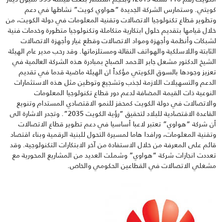
كويتي. وستمارس الشركة الجديدة “هواوي كويت” نشاطها في دعم
وتطوير قطاع تكنولوجيا الاتصالات وتقنية المعلومات في دولة الكويت، من
خلال قيامها بتقديم حلول ابتكارية متكاملة وتكنولوجيا متطورة وخدمات فنية
لشبكات وأنظمة وأجهزة ومواد الاتصالات وقطع غيار وأجهزة الاتصالات
الثابتة واللاسلكية والهواتف النقالة ومستلزماتها. وقد رحب مدير عام الهيئة
الشيخ الدكتور مشعل جابر الأحمد الصباح بمبادرة هذه الشركة العالمية في
تعزيز وجودها بالسوق الكويتي مؤكداً ان الهيئة ماضية قدما في تقديم
الدعم والتسهيلات اللازمة لجذب وتشجيع وتوطين مثل هذه الاستثمارات
النوعية ذات القيمة المضافة لدعم دور قطاع تكنولوجيا المعلومات
والاتصالات في دولة الكويت كمحفز للنمو الاقتصادي المستدام وتنويع
القاعدة الاقتصادية للبلاد لتحقيق “رؤية الكويت 2035”. وتجدر الاشارة الى
أن شركة “هواوي” تعتبر لاعبا أساسيا في دعم تطوير قطاع الاتصالات
وتقنية المعلومات، ورافدا هاما لمسيرة التحول للبنية الرقمية وبناء اقتصاد
قائم على المعرفة من خلال الاستفادة من آخر الابتكارات التكنولوجية. وقد
تعددت انجازات شركة “هواوي” وشملت العديد من المشاريع المحورية مع
مشغلي الاتصالات في القطاعين الحكومي والخاص.