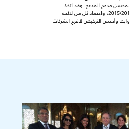
 المحسن مدعج المدعج. وقد اتخذ
مجلس الادارة في الاجتماع عدة قرارات شملت إقرار مشروع الميزانية التقديرية للهيئة للسنة المالية 2015/2016، واعتماد كل من لائحة
وابط وأسس الترخيص لأفرع الشركات