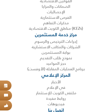
القوانين الاقتصادية
الضمانات والمزايا
الإحصائيات
الفرص الاستثمارية
مذكرات التفاهم
(KEZs) مناطق الكويت الاقتصادية
مركز خدمة المستثمرين
إجراءات الترخيص والرسوم
الشركات والمكاتب الاستشارية
بوابة المستثمرين
نموذج طلب التقديم
حجز المواعيد
برنامج العمليات المقابلة (الأوفست)
المركز الإعلامي
الأخبار
حجز
في الإعلام
07
ملتقى الكويت للإستثمار
اتص
روابط مفيدة
فيديوهات
عبر
اتصل بنا