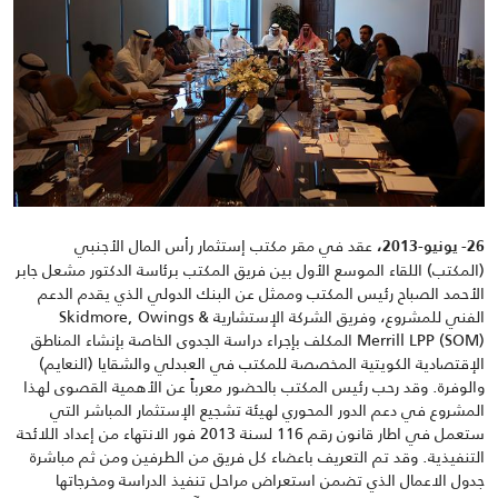
عقد في مقر مكتب إستثمار رأس المال الأجنبي
26- يونيو-2013،
(المكتب) اللقاء الموسع الأول بين فريق المكتب برئاسة الدكتور مشعل جابر
الأحمد الصباح رئيس المكتب وممثل عن البنك الدولي الذي يقدم الدعم
الفني للمشروع، وفريق الشركة الإستشارية Skidmore, Owings &
Merrill LPP (SOM) المكلف بإجراء دراسة الجدوى الخاصة بإنشاء المناطق
الإقتصادية الكويتية المخصصة للمكتب في العبدلي والشقايا (النعايم)
والوفرة. وقد رحب رئيس المكتب بالحضور معرباً عن الأهمية القصوى لهذا
المشروع في دعم الدور المحوري لهيئة تشجيع الإستثمار المباشر التي
ستعمل في اطار قانون رقم 116 لسنة 2013 فور الانتهاء من إعداد اللائحة
التنفيذية. وقد تم التعريف باعضاء كل فريق من الطرفين ومن ثم مباشرة
جدول الاعمال الذي تضمن استعراض مراحل تنفيذ الدراسة ومخرجاتها