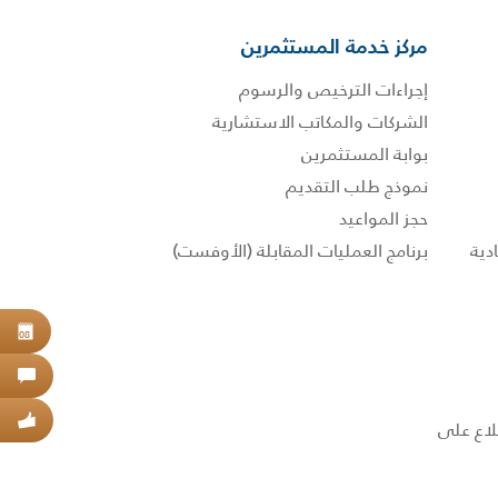
مركز خدمة المستثمرين
إجراءات الترخيص والرسوم
الشركات والمكاتب الاستشارية
بوابة المستثمرين
نموذج طلب التقديم
حجز المواعيد
برنامج العمليات المقابلة (الأوفست)
حجز
08
اتص
عبر
 الاطلاع على