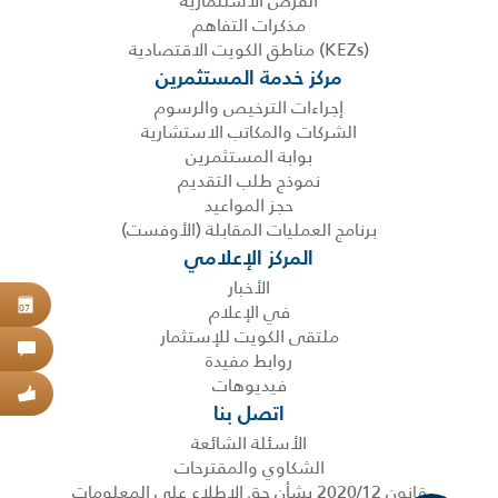
الفرص الاستثمارية
مذكرات التفاهم
(KEZs) مناطق الكويت الاقتصادية
مركز خدمة المستثمرين
إجراءات الترخيص والرسوم
الشركات والمكاتب الاستشارية
بوابة المستثمرين
نموذج طلب التقديم
حجز المواعيد
برنامج العمليات المقابلة (الأوفست)
المركز الإعلامي
الأخبار
في الإعلام
حجز
07
ملتقى الكويت للإستثمار
اتص
روابط مفيدة
فيديوهات
عبر
اتصل بنا
الأسئلة الشائعة
الشكاوي والمقترحات
قانون 2020/12 بشأن حق الاطلاع على المعلومات