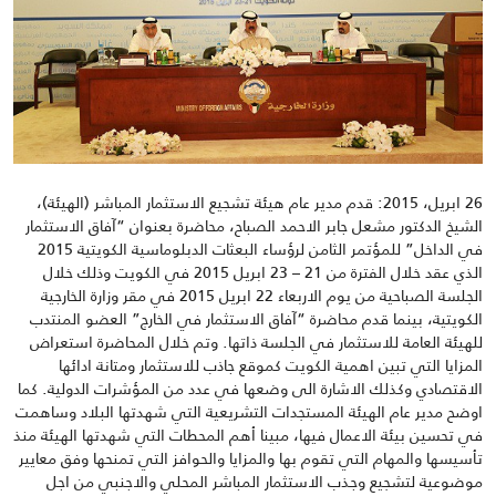
26 ابريل، 2015: قدم مدير عام هيئة تشجيع الاستثمار المباشر (الهيئة)،
الشيخ الدكتور مشعل جابر الاحمد الصباح، محاضرة بعنوان “آفاق الاستثمار
في الداخل” للمؤتمر الثامن لرؤساء البعثات الدبلوماسية الكويتية 2015
الذي عقد خلال الفترة من 21 – 23 ابريل 2015 في الكويت وذلك خلال
الجلسة الصباحية من يوم الاربعاء 22 ابريل 2015 في مقر وزارة الخارجية
الكويتية، بينما قدم محاضرة “آفاق الاستثمار في الخارج” العضو المنتدب
للهيئة العامة للاستثمار في الجلسة ذاتها. وتم خلال المحاضرة استعراض
المزايا التي تبين اهمية الكويت كموقع جاذب للاستثمار ومتانة ادائها
الاقتصادي وكذلك الاشارة الى وضعها في عدد من المؤشرات الدولية. كما
اوضح مدير عام الهيئة المستجدات التشريعية التي شهدتها البلاد وساهمت
في تحسين بيئة الاعمال فيها، مبينا أهم المحطات التي شهدتها الهيئة منذ
تأسيسها والمهام التي تقوم بها والمزايا والحوافز التي تمنحها وفق معايير
موضوعية لتشجيع وجذب الاستثمار المباشر المحلي والاجنبي من اجل